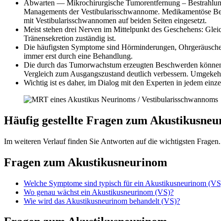
Abwarten — Mikrochirurgische Tumorentfernung – Bestrahlung (
Managements der Vestibularisschwannome. Medikamentöse Beha
mit Vestibularisschwannomen auf beiden Seiten eingesetzt.
Meist stehen drei Nerven im Mittelpunkt des Geschehens: Glei
Tränensekretion zuständig ist.
Die häufigsten Symptome sind Hörminderungen, Ohrgeräusche u
immer erst durch eine Behandlung.
Die durch das Tumorwachstum erzeugten Beschwerden können na
Vergleich zum Ausgangszustand deutlich verbessern. Umgekeh
Wichtig ist es daher, im Dialog mit den Experten in jedem einz
Häufig gestellte Fragen zum Akustikusne
Im weiteren Verlauf finden Sie Antworten auf die wichtigsten Fragen.
Fragen zum Akustikusneurinom
Welche Symptome sind typisch für ein Akustikusneurinom (VS
Wo genau wächst ein Akustikusneurinom (VS)?
Wie wird das Akustikusneurinom behandelt (VS)?